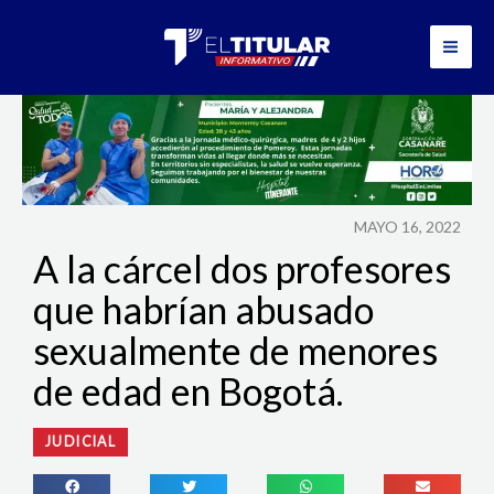
Ir
al
contenido
MAYO 16, 2022
A la cárcel dos profesores
que habrían abusado
sexualmente de menores
de edad en Bogotá.
JUDICIAL