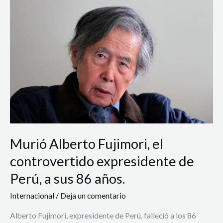
Murió
Alberto
Fujimori,
el
controvertido
expresidente
de
Perú,
a
sus
86
años.
Murió Alberto Fujimori, el
controvertido expresidente de
Perú, a sus 86 años.
Internacional
/
Deja un comentario
Alberto Fujimori, expresidente de Perú, falleció a los 86