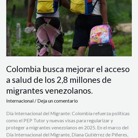
a
salud
de
los
2,8
millones
de
migrantes
venezolanos.
Colombia busca mejorar el acceso
a salud de los 2,8 millones de
migrantes venezolanos.
Internacional
/
Deja un comentario
Día Internacional del Migrante: Colombia refuerza políticas
como el PEP Tutor y nuevas visas para regularizar y
proteger a migrantes venezolanos en 2025. En el marco del
Día Internacional del Migrante, Diana Gutiérrez de Piñeres,