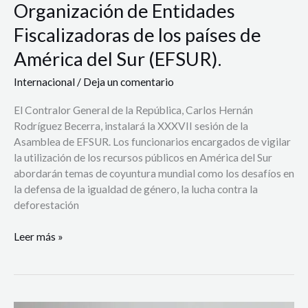
Organización de Entidades
Entidades
Fiscalizadoras
Fiscalizadoras de los países de
de
América del Sur (EFSUR).
los
países
Internacional
/
Deja un comentario
de
América
El Contralor General de la República, Carlos Hernán
del
Rodríguez Becerra, instalará la XXXVII sesión de la
Sur
Asamblea de EFSUR. Los funcionarios encargados de vigilar
(EFSUR).
la utilización de los recursos públicos en América del Sur
abordarán temas de coyuntura mundial como los desafíos en
la defensa de la igualdad de género, la lucha contra la
deforestación
Leer más »