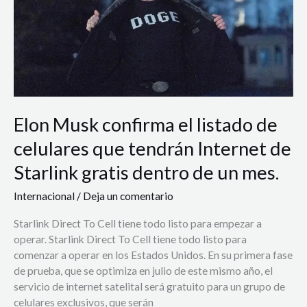
listado
de
celulares
que
tendrán
Internet
de
Elon Musk confirma el listado de
Starlink
gratis
celulares que tendrán Internet de
dentro
de
Starlink gratis dentro de un mes.
un
Internacional
/
Deja un comentario
mes.
Starlink Direct To Cell tiene todo listo para empezar a
operar. Starlink Direct To Cell tiene todo listo para
comenzar a operar en los Estados Unidos. En su primera fase
de prueba, que se optimiza en julio de este mismo año, el
servicio de internet satelital será gratuito para un grupo de
celulares exclusivos, que serán