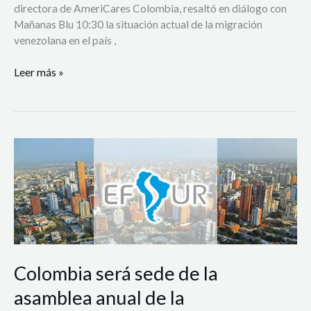
directora de AmeriCares Colombia, resaltó en diálogo con
Mañanas Blu 10:30 la situación actual de la migración
venezolana en el país ,
Leer más »
Colombia
será
sede
de
la
asamblea
anual
de
Colombia será sede de la
la
Organización
asamblea anual de la
de