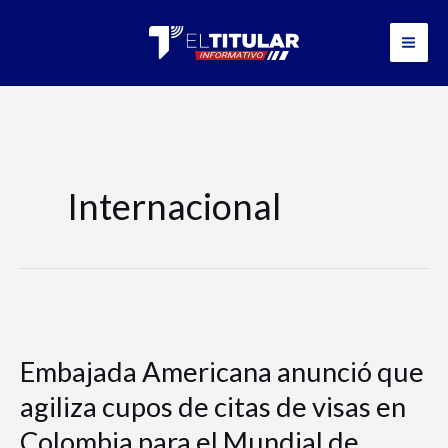
Ir
al
contenido
Internacional
Embajada
Americana
anunció
Embajada Americana anunció que
que
agiliza cupos de citas de visas en
agiliza
cupos
Colombia para el Mundial de