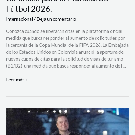
de
Fútbol 2026.
citas
de
Internacional
/
Deja un comentario
visas
en
Conozca cuándo se liberarán citas en la plataforma oficial,
Colombia
medida que busca responder al aumento de solicitudes por
para
la cercanía de la Copa Mundial de la FIFA 2026. La Embajada
el
de los Estados Unidos en Colombia anunció la apertura de
Mundial
nuevos cupos de citas para la solicitud de visas de turismo
de
(B1/B2), una medida que busca responder al aumento de […]
Fútbol
2026.
Leer más »
Elon
Musk
confirma
el