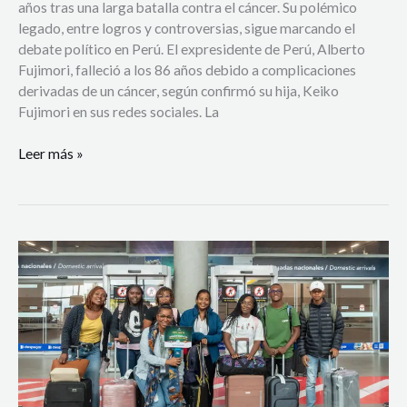
años tras una larga batalla contra el cáncer. Su polémico
legado, entre logros y controversias, sigue marcando el
debate político en Perú. El expresidente de Perú, Alberto
Fujimori, falleció a los 86 años debido a complicaciones
derivadas de un cáncer, según confirmó su hija, Keiko
Fujimori en sus redes sociales. La
Leer más »
Delegación
colombiana
que
participará
en
evento
del
Minciencias