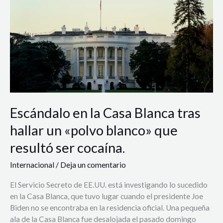
Blanca
tras
hallar
un
«polvo
blanco»
que
resultó
ser
Escándalo en la Casa Blanca tras
cocaína.
hallar un «polvo blanco» que
resultó ser cocaína.
Internacional
/
Deja un comentario
El Servicio Secreto de EE.UU. está investigando lo sucedido
en la Casa Blanca, que tuvo lugar cuando el presidente Joe
Biden no se encontraba en la residencia oficial. Una pequeña
ala de la Casa Blanca fue desalojada el pasado domingo