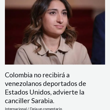
no
recibirá
a
venezolanos
deportados
de
Estados
Unidos,
advierte
la
canciller
Sarabia.
Colombia no recibirá a
venezolanos deportados de
Estados Unidos, advierte la
canciller Sarabia.
Internacional
/
Deja un comentario