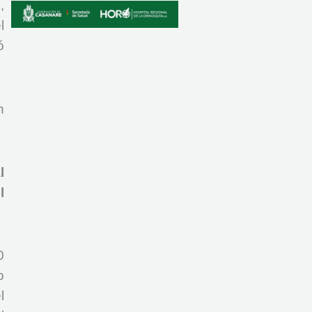
,
l
ó
n
l
l
0
o
l