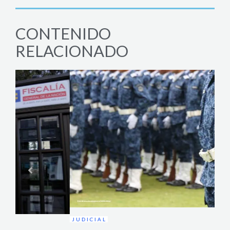
CONTENIDO
RELACIONADO
SAL
Mins
vacu
JUDICIAL