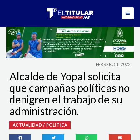
Ir
al
contenido
FEBRERO 1, 2022
Alcalde de Yopal solicita
que campañas políticas no
denigren el trabajo de su
administración.
ACTUALIDAD
/
POLÍTICA