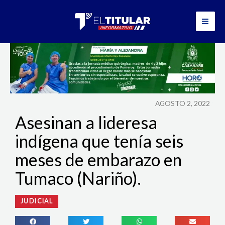
Ir
al
contenido
AGOSTO 2, 2022
Asesinan a lideresa
indígena que tenía seis
meses de embarazo en
Tumaco (Nariño).
JUDICIAL