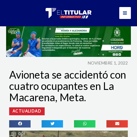
Ir
al
contenido
NOVIEMBRE 1, 2022
Avioneta se accidentó con
cuatro ocupantes en La
Macarena, Meta.
ACTUALIDAD