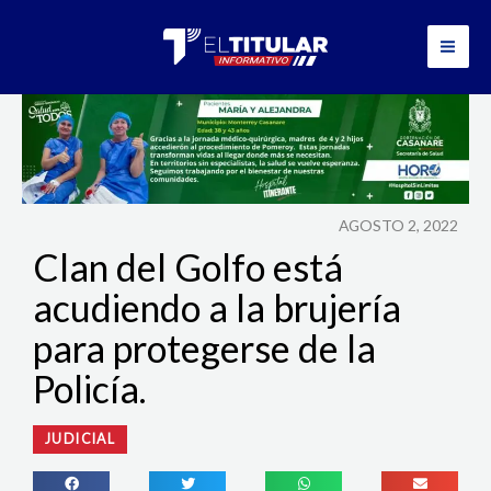
Ir
al
contenido
AGOSTO 2, 2022
Clan del Golfo está
acudiendo a la brujería
para protegerse de la
Policía.
JUDICIAL