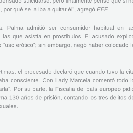
a pensado suicidarse, pero finalmente pensó que si n
, por qué se la iba a quitar él”, agregó
EFE
.
a, Palma admitió ser consumidor habitual en la
a las que asistía en prostíbulos. El acusado explic
“uso erótico”; sin embargo, negó haber colocado l
ctimas, el procesado declaró que cuando tuvo la cit
taba consciente. Con Lady Marcela comentó todo l
arla”. Por su parte, la Fiscalía del país europeo pidi
a 130 años de prisión, contando los tres delitos d
xuales.