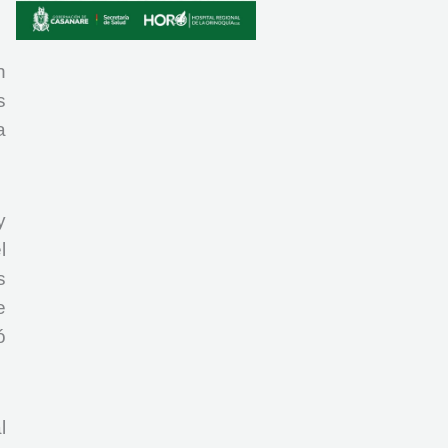
n
s
a
y
l
s
e
ó
l