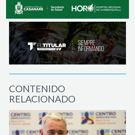
CONTENIDO
RELACIONADO
POL
Sena
comp