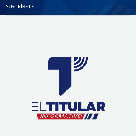
-
m
SUSCRÍBETE
f