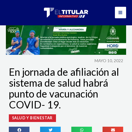
Ir
al
contenido
MAYO 10, 2022
En jornada de afiliación al
sistema de salud habrá
punto de vacunación
COVID- 19.
SALUD Y BIENESTAR