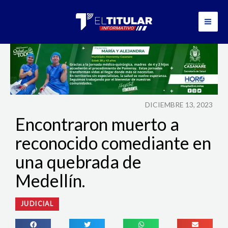
Ir
al
contenido
DICIEMBRE 13, 2023
Encontraron muerto a
reconocido comediante en
una quebrada de
Medellín.
JUDICIAL