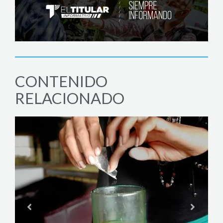
CONTENIDO
RELACIONADO
A
B
j