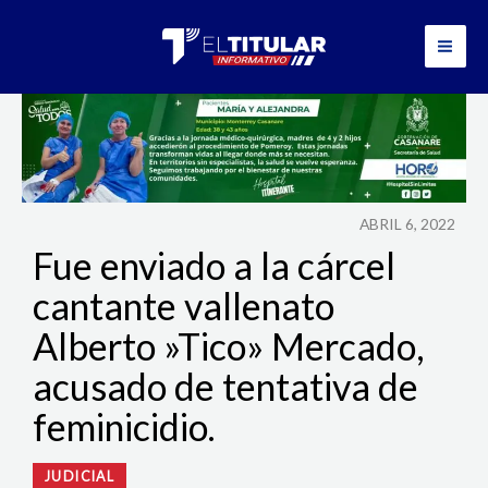
Ir
al
contenido
ABRIL 6, 2022
Fue enviado a la cárcel
cantante vallenato
Alberto »Tico» Mercado,
acusado de tentativa de
feminicidio.
JUDICIAL