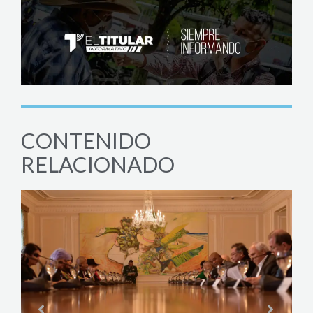
CONTENIDO
RELACIONADO
JUD
Expa
a ni
septi