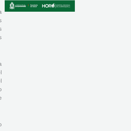
a
s
s
s
a
l
l
o
e
o