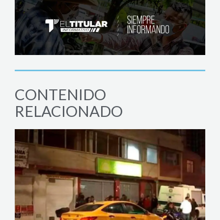
CONTENIDO
RELACIONADO
JUD
Capt
vide
enero