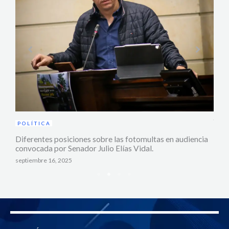
iones
JUD
Niña
acci
julio
POLÍTICA
Diferentes posiciones sobre las fotomultas en audiencia
convocada por Senador Julio Elías Vidal.
septiembre 16, 2025