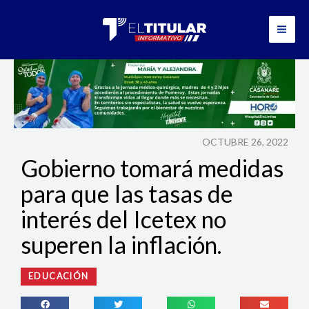
Ir
al
contenido
OCTUBRE 26, 2022
Gobierno tomará medidas
para que las tasas de
interés del Icetex no
superen la inflación.
EDUCACIÓN