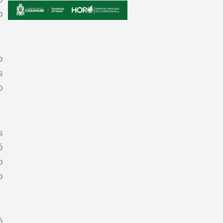
o
o
s
o
s
ó
o
o
ó