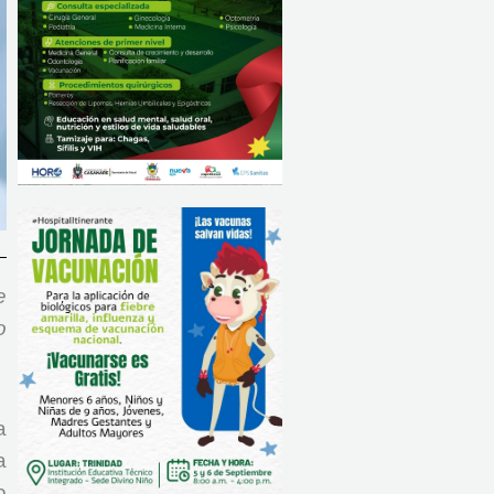
e
o
a
a
o