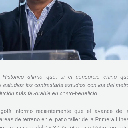
 Histórico afirmó que, si el consorcio chino qu
s estudios los contrastaría estudios con los del metr
lución más favorable en costo-beneficio.
ogotá informó recientemente que el avance de l
reas de terreno en el patio taller de la Primera Líne
ne un avance del 15.87 %, Gustavo Petro, por otr