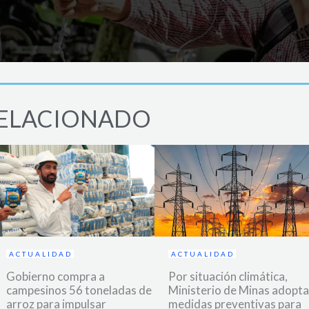
ELACIONADO
ACTUALIDAD
ACTUALIDAD
Gobierno compra a
Por situación climática,
campesinos 56 toneladas de
Ministerio de Minas adopta
arroz para impulsar
medidas preventivas para