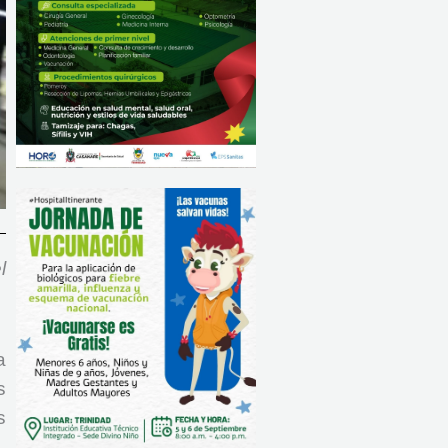
l
a
s
s