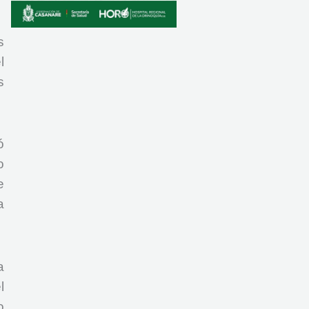
s
l
s
ó
o
e
a
a
l
o