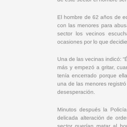
El hombre de 62 años de ed
con las menores para abusa
sector los vecinos escucha
ocasiones por lo que decidi
Una de las vecinas indicó: “
más y empezó a gritar, cua
tenía encerrado porque ell
una de las menores registró
desesperación.
Minutos después la Policía
delicada alteración de ord
sector querían matar al ho