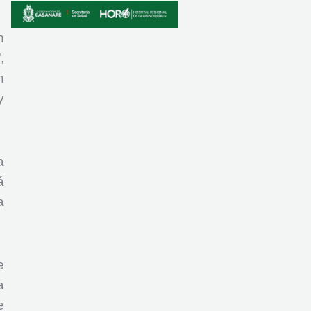
n
,
n
y
a
á
a
e
a
e