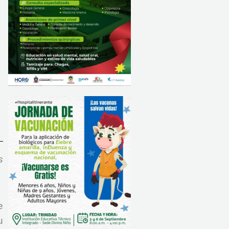
s
e
u