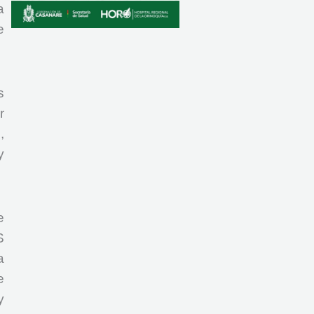
a
e
s
r
,
y
e
S
a
e
y