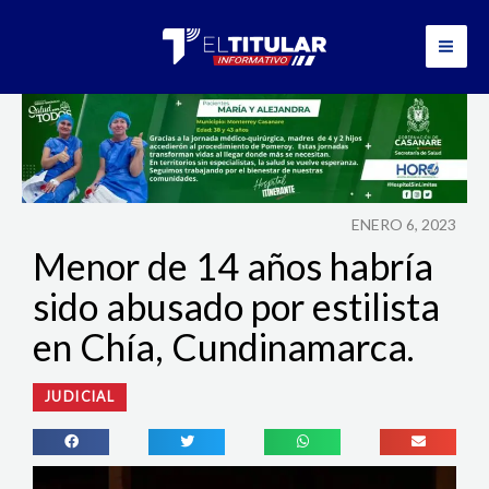
Ir
al
contenido
ENERO 6, 2023
Menor de 14 años habría
sido abusado por estilista
en Chía, Cundinamarca.
JUDICIAL