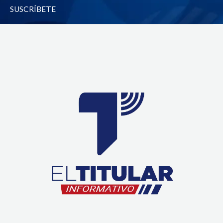
-
m
SUSCRÍBETE
f