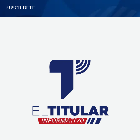
-
m
SUSCRÍBETE
f