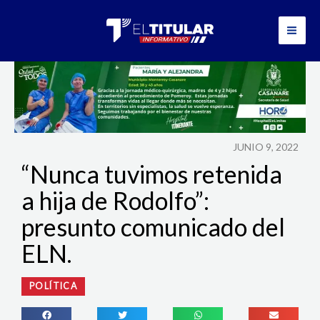
Ir
al
contenido
JUNIO 9, 2022
“Nunca tuvimos retenida
a hija de Rodolfo”:
presunto comunicado del
ELN.
POLÍTICA