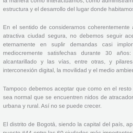
la manera como interactuamos, como administramo
estructura y el desarrollo del lugar donde habitam
En el sentido de considerarnos coherentemente 
atractiva ciudad segura, no debemos seguir ace
eternamente en suplir demandas casi implo
mediocremente satisfechas durante 30 años:
alcantarillado y las vías, entre otras, y pil
interconexión digital, la movilidad y el medio ambie
Tampoco debemos aceptar que como en el resto d
sea normal que se encuentren nidos de atracadore
urbana y rural. Así no se puede crecer.
El distrito de Bogotá, siendo la capital del país, a
puesto #44 entre las 60 ciudades más importantes