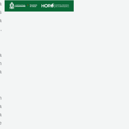
a
s
a
,
a
n
a
n
a
a
e