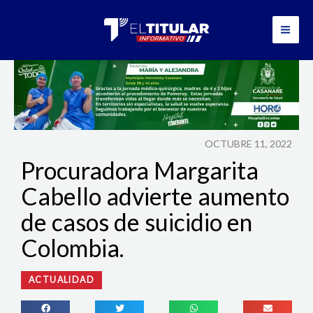
Ir
al
contenido
OCTUBRE 11, 2022
Procuradora Margarita
Cabello advierte aumento
de casos de suicidio en
Colombia.
ACTUALIDAD