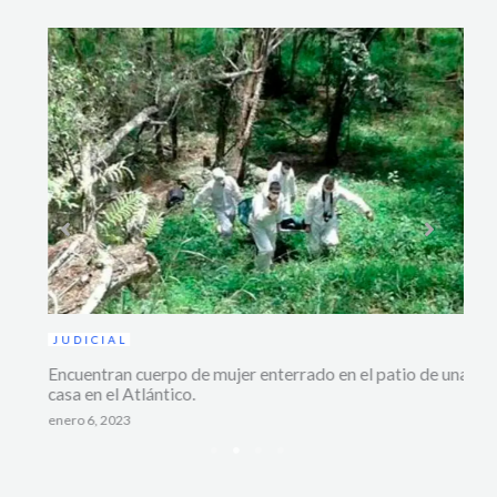
AC
La “
JUDICIAL
lega
Encuentran cuerpo de mujer enterrado en el patio de una
octub
casa en el Atlántico.
enero 6, 2023