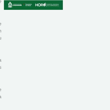
e
e
n
u
a
s
e
a