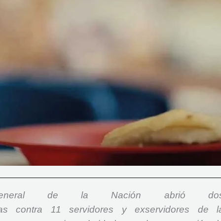
General de la Nación abrió do
arias contra 11 servidores y exservidores de l