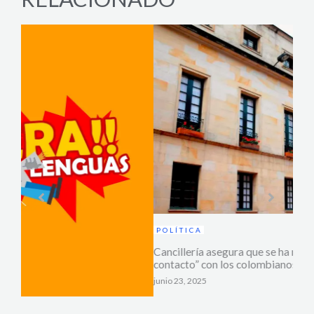
POLÍTICA
Cancillería asegura que se ha mantenido en “permanente
contacto” con los colombianos en Catar.
junio 23, 2025
SAL