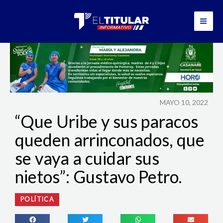
Ir
al
contenido
MAYO 10, 2022
“Que Uribe y sus paracos
queden arrinconados, que
se vaya a cuidar sus
nietos”: Gustavo Petro.
POLÍTICA