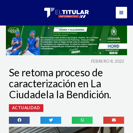
Ir
al
contenido
FEBRERO 8, 2022
Se retoma proceso de
caracterización en La
Ciudadela la Bendición.
ACTUALIDAD