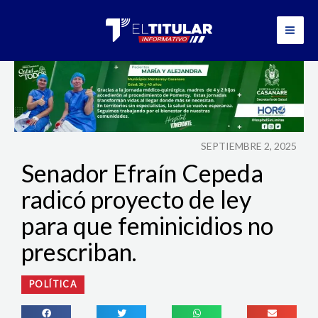
Ir
al
contenido
SEPTIEMBRE 2, 2025
Senador Efraín Cepeda
radicó proyecto de ley
para que feminicidios no
prescriban.
POLÍTICA