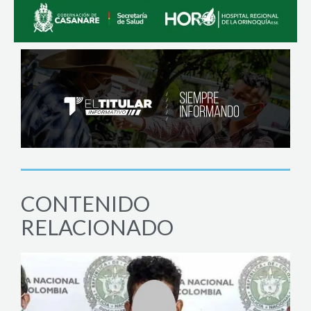
CONTENIDO
RELACIONADO
AC
Enci
Joro