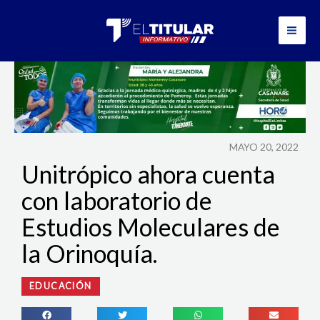
Ir
al
contenido
MAYO 20, 2022
Unitrópico ahora cuenta
con laboratorio de
Estudios Moleculares de
la Orinoquía.
EDUCACIÓN