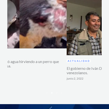
ACTUALIDAD
El gobierno de Iván Duque ha regularizado a un millón de
AC
venezolanos.
Avan
junio 2, 2022
gran
novie