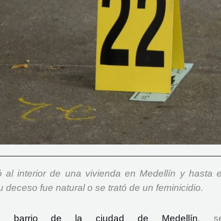
 al interior de una vivienda en Medellín y hasta e
eceso fue natural o se trató de un feminicidio.
n barrio de la ciudad de Medellín
, s