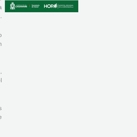
a
.
o
n
,
l
s
e