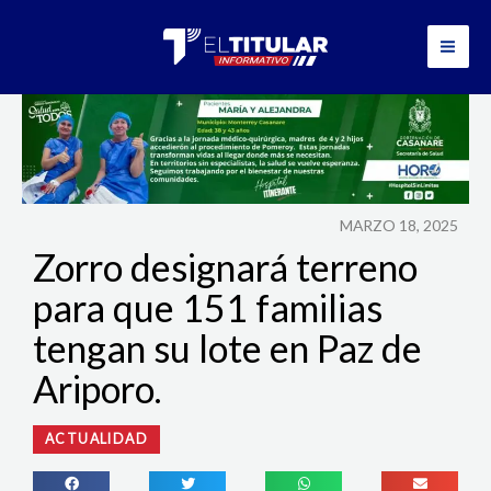
Ir
al
contenido
MARZO 18, 2025
Zorro designará terreno
para que 151 familias
tengan su lote en Paz de
Ariporo.
ACTUALIDAD