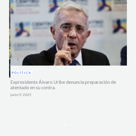
POLÍTICA
Expresidente Álvaro Uribe denuncia preparación de
atentado en su contra.
ED
ue
junio 9, 2025
Proc
cont
Casa
septi