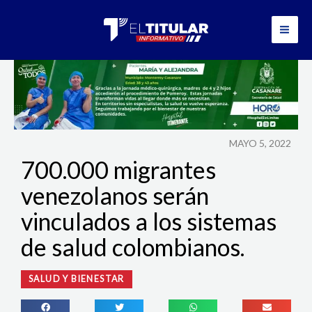
Ir
al
contenido
MAYO 5, 2022
700.000 migrantes
venezolanos serán
vinculados a los sistemas
de salud colombianos.
SALUD Y BIENESTAR