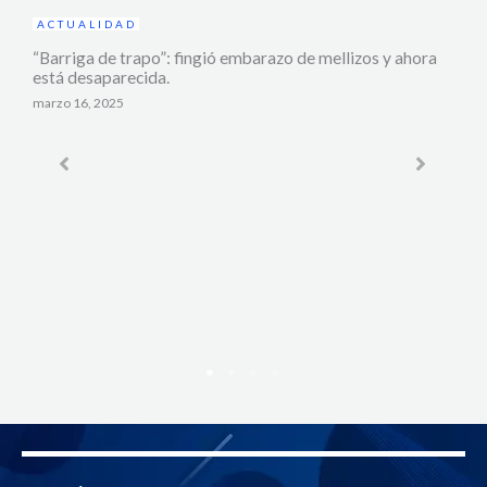
zos y ahora
JUDICIAL
Comunidad defendió a vendedora ambulante y linchó
fuertemente a delincuente que iba a robarla.
enero 14, 2023