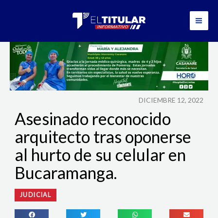
Ir
al
contenido
DICIEMBRE 12, 2022
Asesinado reconocido
arquitecto tras oponerse
al hurto de su celular en
Bucaramanga.
JUDICIAL