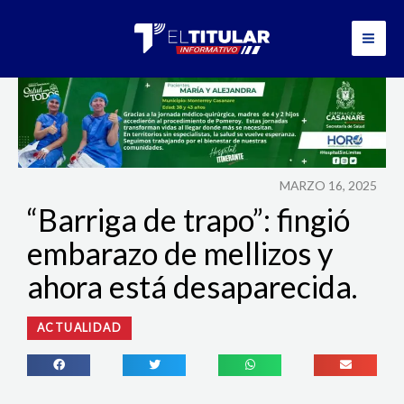
Ir
al
contenido
MARZO 16, 2025
“Barriga de trapo”: fingió
embarazo de mellizos y
ahora está desaparecida.
ACTUALIDAD