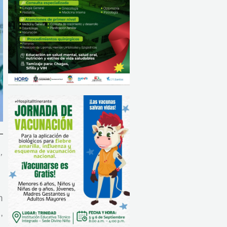
,
n
,