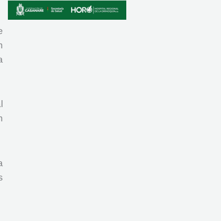
e
n
a
l
n
a
s