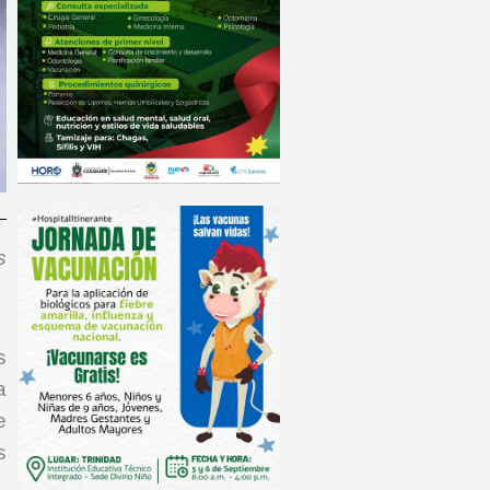
s
s
a
e
s