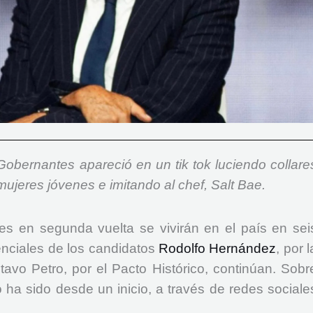
Gobernantes apareció en un tik tok luciendo collare
ujeres jóvenes e imitando al chef, Salt Bae.
es en segunda vuelta se vivirán en el país en sei
nciales de los candidatos
Rodolfo Hernández
, por l
vo Petro, por el Pacto Histórico, continúan. Sobr
ha sido desde un inicio, a través de redes sociale