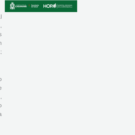
l
,
s
n
;
o
e
,
o
a