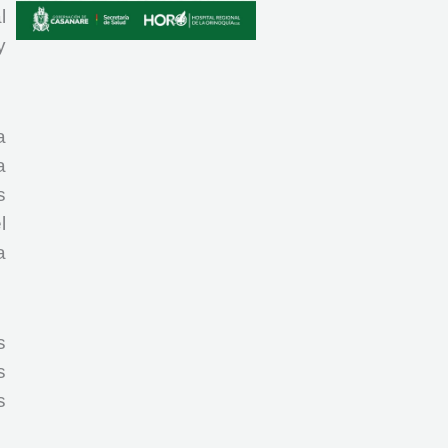
l
y
a
a
s
l
a
s
s
s