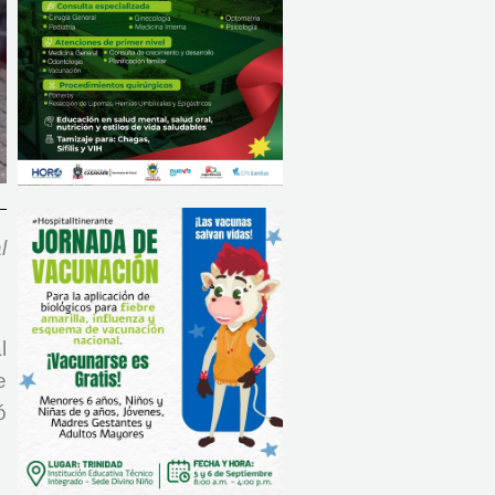
l
l
e
ó