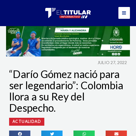
Ir
al
contenido
JULIO 27, 2022
“Darío Gómez nació para
ser legendario”: Colombia
llora a su Rey del
Despecho.
ACTUALIDAD