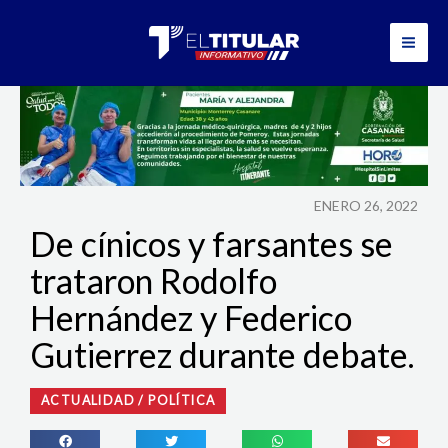
Ir
al
contenido
ENERO 26, 2022
De cínicos y farsantes se
trataron Rodolfo
Hernández y Federico
Gutierrez durante debate.
ACTUALIDAD
/
POLÍTICA