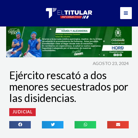
Ir
al
contenido
AGOSTO 23, 2024
Ejército rescató a dos
menores secuestrados por
las disidencias.
JUDICIAL