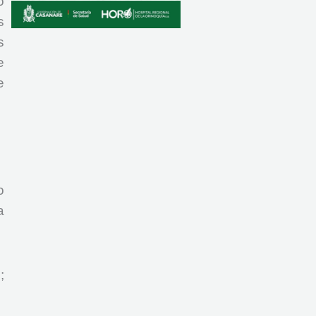
o
s
s
e
e
o
a
;