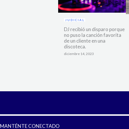
JUDICIAL
DJ recibió un disparo porque
no puso la canción favorita
de un cliente en una
discoteca.
diciembre 14, 2023
MANTÉNTE CONECTADO