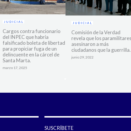
JUDICIAL
JUDICIAL
Cargos contra funcionario
Comisión de la Verdad
del INPEC que habría
revela que los paramilitare
falsificado boleta de libertad
asesinaron a más
para propiciar fuga de un
ciudadanos que la guerrilla.
delincuente en la cárcel de
junio 29, 2022
Santa Marta.
marzo 17, 2025
SUSCRÍBETE