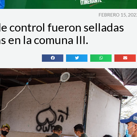
FEBRERO 15, 202
e control fueron selladas
s en la comuna III.