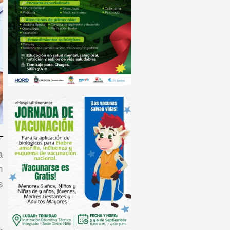
a
n
s