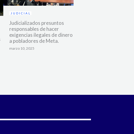
JUDICIAL
Judicializados presuntos
responsables de hacer
exigencias ilegales de dinero
s
a pobladores de Meta.
marzo 10, 2025