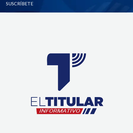
-
m
SUSCRÍBETE
f