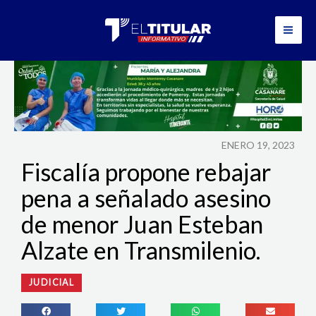
Ir
al
contenido
ENERO 19, 2023
Fiscalía propone rebajar
pena a señalado asesino
de menor Juan Esteban
Alzate en Transmilenio.
JUDICIAL