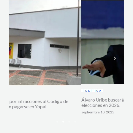
AC
POLÍTICA
Alca
acci
Álvaro Uribe buscará volver al Senado y participará en las
elecciones en 2026.
marzo
septiembre 10, 2025