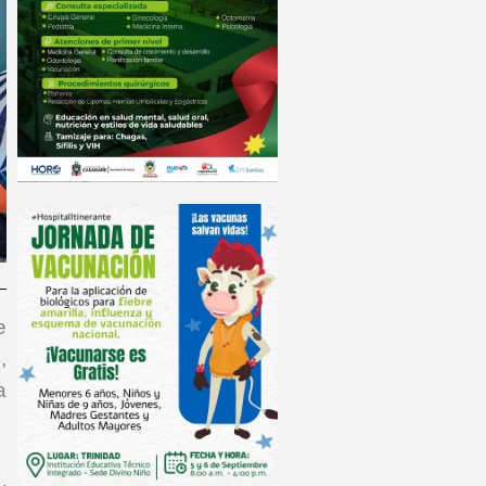
e
,
a