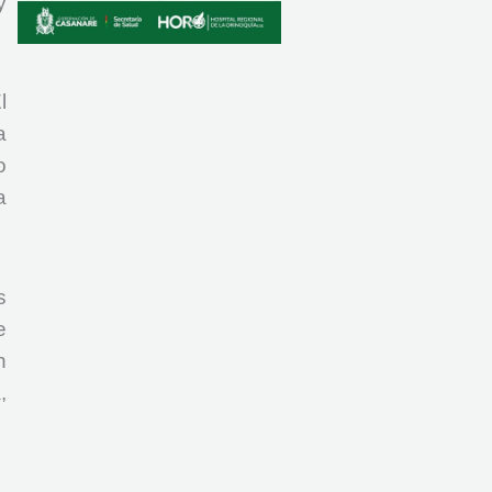
y
l
a
o
a
s
e
n
,