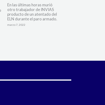
En las últimas horas murió
otro trabajador de INVIAS
o
producto de un atentado del
ELN durante el paro armado.
marzo 7, 2022