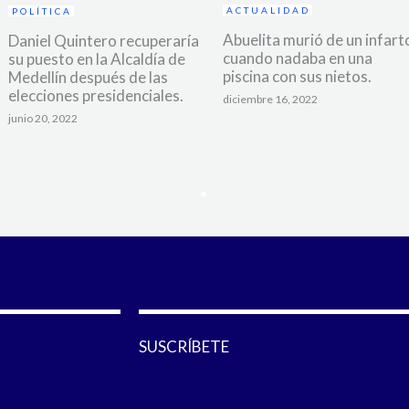
ACTUALIDAD
POLÍTICA
Abuelita murió de un infart
Daniel Quintero recuperaría
cuando nadaba en una
su puesto en la Alcaldía de
piscina con sus nietos.
Medellín después de las
elecciones presidenciales.
diciembre 16, 2022
junio 20, 2022
SUSCRÍBETE