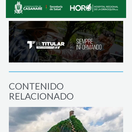
CONTENIDO
RELACIONADO
JUD
Abat
heli