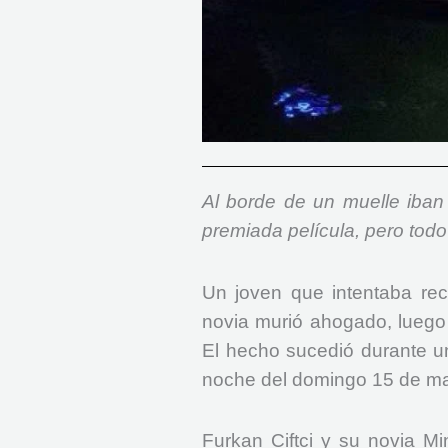
Al borde de un muelle iban 
premiada película, pero todo 
Un joven que intentaba recr
novia murió ahogado, luego 
El hecho sucedió durante un
noche del domingo 15 de m
Furkan Ciftci y su novia M