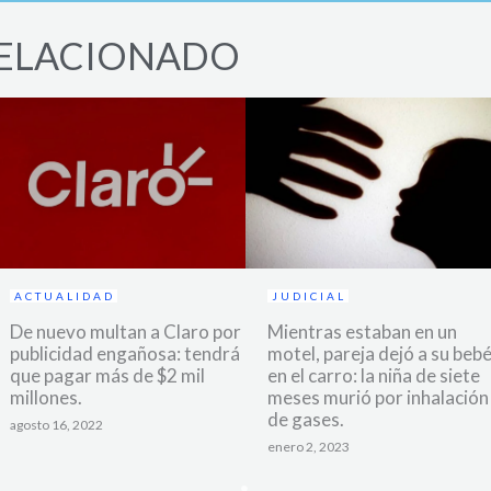
ELACIONADO
ACTUALIDAD
JUDICIAL
De nuevo multan a Claro por
Mientras estaban en un
publicidad engañosa: tendrá
motel, pareja dejó a su beb
que pagar más de $2 mil
en el carro: la niña de siete
millones.
meses murió por inhalación
de gases.
agosto 16, 2022
enero 2, 2023