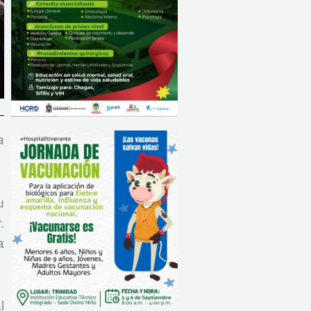
a
u
.
a
l