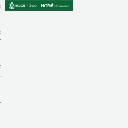
o
o
s
a
a
s
i